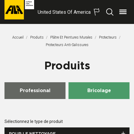
United States Of America
Menu
Recherche
FILA
Solutions
S.p.A.
Accueil
Produits
Plâtre Et Peintures Murales
Protecteurs
SB
Page Actuelle:
Protecteurs Anti-Salissures
Produits
Professional
Bricolage
Sélectionnez le type de produit