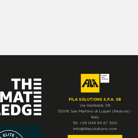
FILA SOLUTIONS S.P.A. SB
Via Garibaldi, 58
35018
San Martino di Lupari
(Padova)
-
Italy
Tél.
+39 049 94 67 300
info@filasolutions.com