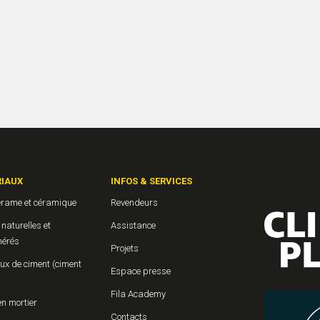
IAUX
INFOS & SERVICES
érame et céramique
Revendeurs
 naturelles et
Assistance
érés
Projets
ux de ciment (ciment
Espace presse
Fila Academy
en mortier
Contacts