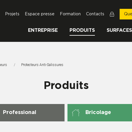
Projets
Espace presse
Formation
Contacts
Que
ENTREPRISE
PRODUITS
SURFACES
teurs
Page Actuelle:
Protecteurs Anti-Salissures
Produits
Professional
Bricolage