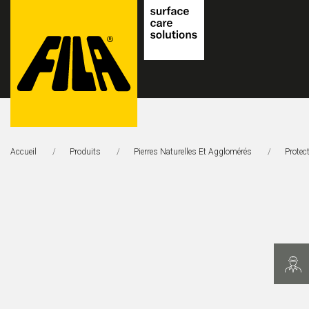
FILA
Solutions
Accueil
Produits
Pierres Naturelles Et Agglomérés
Protec
S.p.A.
SB