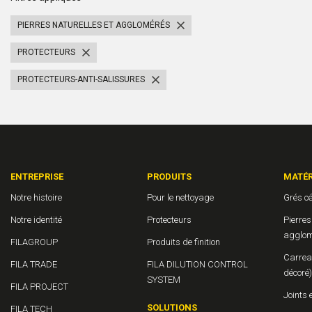
PIERRES NATURELLES ET AGGLOMÉRÉS
PROTECTEURS
PROTECTEURS-ANTI-SALISSURES
ENTREPRISE
PRODUITS
MATÉR
Notre histoire
Pour le nettoyage
Grés c
Notre identité
Protecteurs
Pierres
agglom
FILAGROUP
Produits de finition
Carrea
FILA TRADE
FILA DILUTION CONTROL
décoré)
SYSTEM
FILA PROJECT
Joints 
SOLUTIONS
FILA TECH