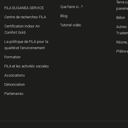
Terre c
Que faire si...?
FILA EUGANEA SERVICE
parem
Blog
Centre de recherches FILA
Béton
Tutoriel vidéo
Certification Indoor Air
Autres 
Comfort Gold
Traitem
La politique de FILA pour la
Résine,
qualité et l'environnement
Plâtre 
Formation
FILA et les activités sociales
Associations
Dénonciation
Partenaires