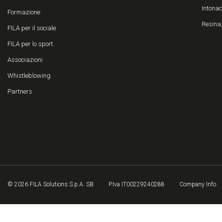
Intonac
Formazione
Resina,
FILA per il sociale
FILA per lo sport
Associazioni
Whistleblowing
Partners
© 2026 FILA Solutions S.p.A. SB
P.Iva IT00229240288
Company Info