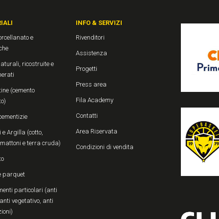
IALI
INFO & SERVIZI
rcellanato e
Rivenditori
che
Assistenza
aturali, ricostruite e
Progetti
erati
Press area
ine (cemento
Fila Academy
to)
Contatti
cementizie
Area Riservata
 e Argilla (cotto,
, mattoni e terra cruda)
Condizioni di vendita
to
e parquet
enti particolari (anti
anti vegetativo, anti
zioni)