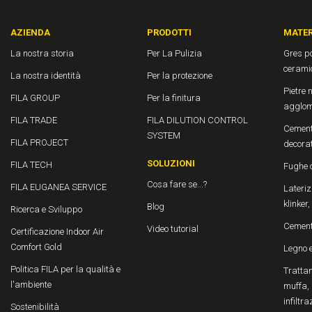
AZIENDA
PRODOTTI
MATER
La nostra storia
Per La Pulizia
Gres po
cerami
La nostra identità
Per la protezione
Pietre n
FILA GROUP
Per la finitura
agglom
FILA TRADE
FILA DILUTION CONTROL
Cement
SYSTEM
FILA PROJECT
decora
SOLUZIONI
FILA TECH
Fughe 
Cosa fare se...?
FILA EUGANEA SERVICE
Laterizi
klinker
Blog
Ricerca e Sviluppo
Cemen
Video tutorial
Certificazione Indoor Air
Comfort Gold
Legno 
Politica FILA per la qualità e
Trattam
l'ambiente
muffa, 
infiltra
Sostenibilità