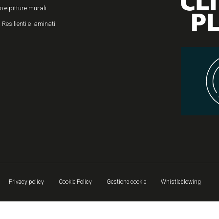
o e pitture murali
 Resilienti e laminati
Privacy policy
Cookie Policy
Gestione cookie
Whistleblowing