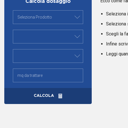
Ecco come fa
Calcola dosaggio
Seleziona i
Seleziona s
Scegli la f
Infine scri
Leggi quant
CALCOLA