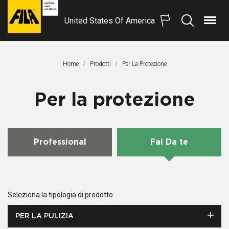
United States Of America
Menu
Search
FILA
Solutions
S.p.A.
Home
Prodotti
Pagina Corrente:
Per La Protezione
SB
Per la protezione
Professional
Fai Da te
Seleziona la tipologia di prodotto
PER LA PULIZIA