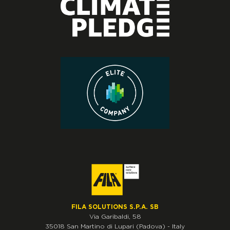
FILA SOLUTIONS S.P.A. SB
Via Garibaldi, 58
35018
San Martino di Lupari
(Padova)
-
Italy