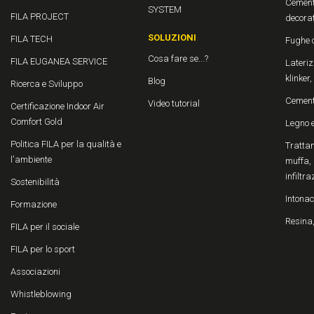
Cement
SYSTEM
FILA PROJECT
decora
SOLUZIONI
FILA TECH
Fughe 
Cosa fare se...?
FILA EUGANEA SERVICE
Laterizi
klinker
Blog
Ricerca e Sviluppo
Cemen
Video tutorial
Certificazione Indoor Air
Comfort Gold
Legno 
Politica FILA per la qualità e
Trattam
l'ambiente
muffa, 
infiltra
Sostenibilità
Intonac
Formazione
Resina,
FILA per il sociale
FILA per lo sport
Associazioni
Whistleblowing