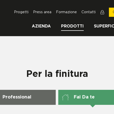
Progetti
Press area
Formazione
Contatti
AZIENDA
PRODOTTI
SUPERFIC
Per la finitura
Professional
Fai Da te