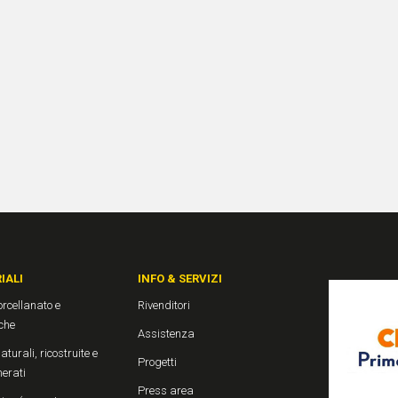
IALI
INFO & SERVIZI
rcellanato e
Rivenditori
che
Assistenza
aturali, ricostruite e
Progetti
erati
Press area