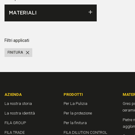
MATERIALI
Filtri applicati
FINITURA
AZIENDA
PRODOTTI
MATER
La nostra storia
Per La Pulizia
Gres po
cerami
La nostra identità
Per la protezione
Pietre n
FILA GROUP
Per la finitura
agglom
FILA TRADE
FILA DILUTION CONTROL