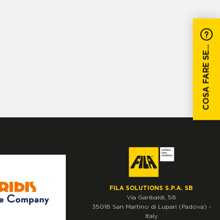
COSA FARE SE...
FILA SOLUTIONS S.P.A. SB
Via Garibaldi, 58
35018
San Martino di Lupari
(Padova)
-
Italy