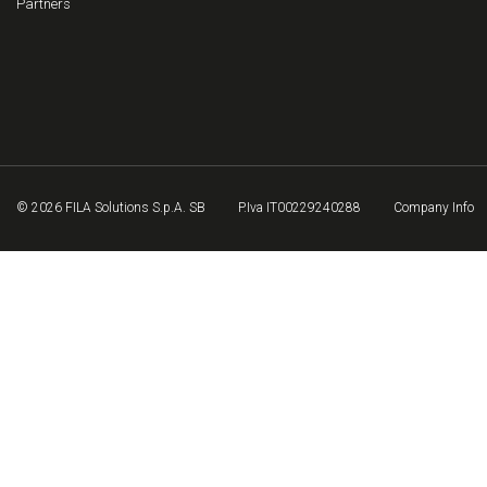
Partners
© 2026 FILA Solutions S.p.A. SB
P.Iva IT00229240288
Company Info