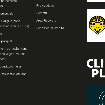
ine (cemento
Fila Academy
to)
Contatti
cementizie
Area Riservata
 e Argilla (cotto,
, mattoni e terra cruda)
Condizioni di vendita
to
e parquet
enti particolari (anti
anti vegetativo, anti
zioni)
o e pitture murali
 Resilienti e laminati