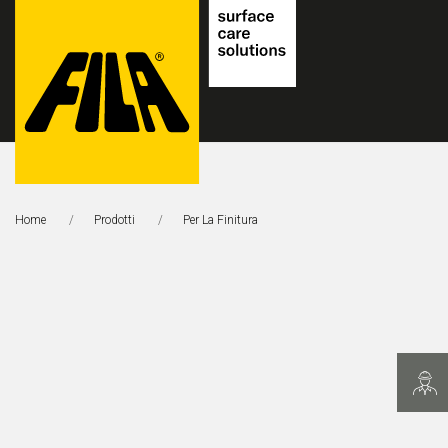
FILA
Solutions
Home
Prodotti
Pagina Corrente:
Per La Finitura
S.p.A.
SB