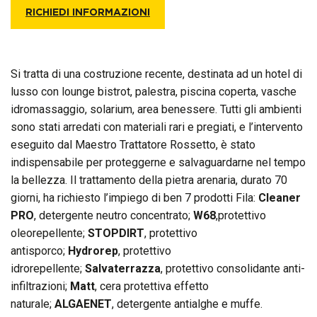
RICHIEDI INFORMAZIONI
Si tratta di una costruzione recente, destinata ad un hotel di
lusso con lounge bistrot, palestra, piscina coperta, vasche
idromassaggio, solarium, area benessere. Tutti gli ambienti
sono stati arredati con materiali rari e pregiati, e l’intervento
eseguito dal Maestro Trattatore Rossetto, è stato
indispensabile per proteggerne e salvaguardarne nel tempo
la bellezza. Il trattamento della pietra arenaria, durato 70
giorni, ha richiesto l’impiego di ben 7 prodotti Fila:
Cleaner
PRO
, detergente neutro concentrato;
W68
,protettivo
oleorepellente;
STOPDIRT
, protettivo
antisporco;
Hydrorep
, protettivo
idrorepellente;
Salvaterrazza
, protettivo consolidante anti-
infiltrazioni;
Matt
, cera protettiva effetto
naturale;
ALGAENET
, detergente antialghe e muffe.