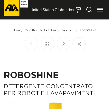
United States Of America
Menu
Search
FILA
Solutions
S.p.A.
Home
Prodotti
Per La Pulizia
Detergenti
Pagina Corrente:
ROBOSHINE
SB
ROBOSHINE
DETERGENTE CONCENTRATO
PER ROBOT E LAVAPAVIMENTI