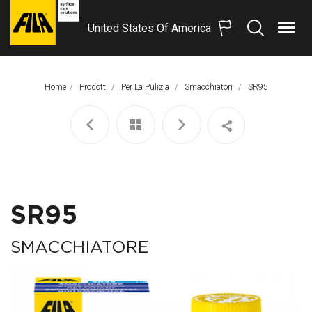
United States Of America
Menu
Search
FILA
Solutions
S.p.A.
Home
Prodotti
Per La Pulizia
Smacchiatori
Pagina Corrente:
SR95
SB
SR95
SMACCHIATORE