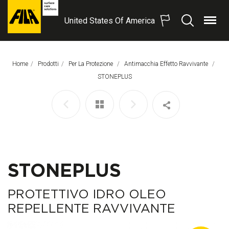
United States Of America
Menu
Search
FILA
Solutions
S.p.A.
Home
Prodotti
Per La Protezione
Antimacchia Effetto Ravvivante
SB
Pagina Corrente:
STONEPLUS
STONEPLUS
PROTETTIVO IDRO OLEO
REPELLENTE RAVVIVANTE