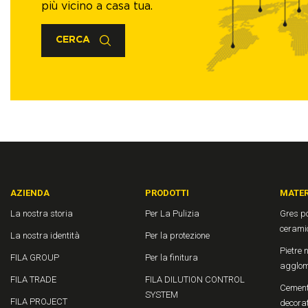
più vicino a casa tua.
CERCA
AZIENDA
PRODOTTI
MATER
La nostra storia
Per La Pulizia
Gres po
cerami
La nostra identità
Per la protezione
Pietre n
FILA GROUP
Per la finitura
agglom
FILA TRADE
FILA DILUTION CONTROL
Cement
SYSTEM
FILA PROJECT
decora