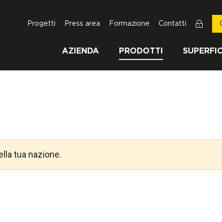
Progetti
Press area
Formazione
Contatti
AZIENDA
PRODOTTI
SUPERFIC
rente:
ella tua nazione.