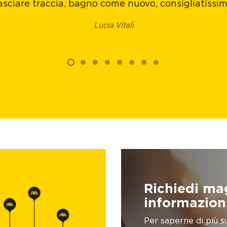
asciare traccia, bagno come nuovo, consigliatissi
Lucia Vitali
Richiedi ma
informazion
Per saperne di più s