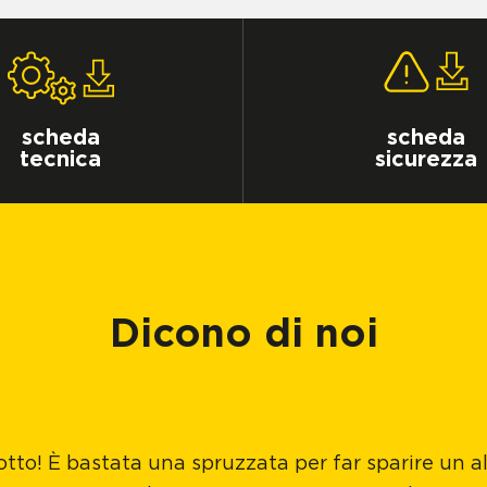
scheda
scheda
tecnica
sicurezza
Dicono di noi
tto! È bastata una spruzzata per far sparire un a