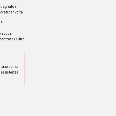
bagnato il
rati per volta.
ne
te acqua
entrata (1 litro
rtarsi con un
a resistenza