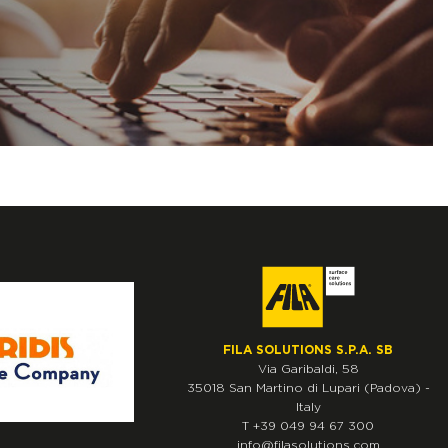
FILA SOLUTIONS S.P.A. SB
Via Garibaldi, 58
35018
San Martino di Lupari
(Padova)
-
Italy
T
+39 049 94 67 300
info@filasolutions.com