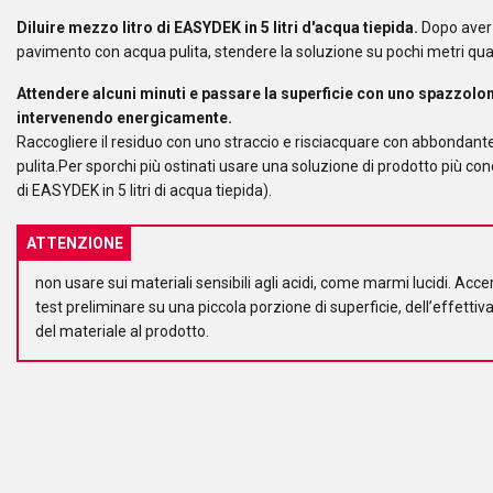
Diluire mezzo litro di EASYDEK in 5 litri d'acqua tiepida.
Dopo aver 
pavimento con acqua pulita, stendere la soluzione su pochi metri quad
Attendere alcuni minuti e passare la superficie con uno spazzolo
intervenendo energicamente.
Raccogliere il residuo con uno straccio e risciacquare con abbondan
pulita.Per sporchi più ostinati usare una soluzione di prodotto più conc
di EASYDEK in 5 litri di acqua tiepida).
ATTENZIONE
non usare sui materiali sensibili agli acidi, come marmi lucidi. Acce
test preliminare su una piccola porzione di superficie, dell’effettiv
del materiale al prodotto.