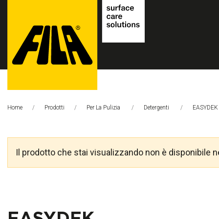
FILA
Solutions
Home
Prodotti
Per La Pulizia
Detergenti
Pagina Cor
EASYDEK
S.p.A.
SB
Il prodotto che stai visualizzando non è disponibile n