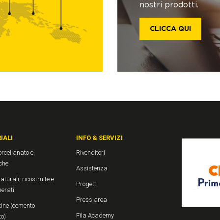
nostri prodotti.
CLICCA QUI
IALI
INFO & SERVIZI
rcellanato e
Rivenditori
che
Assistenza
aturali, ricostruite e
Progetti
erati
Press area
ine (cemento
Fila Academy
to)