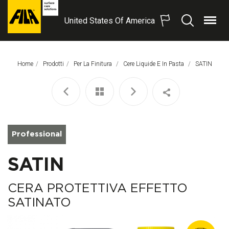
United States Of America
Menu
Search
FILA
Solutions
S.p.A.
Home
Prodotti
Per La Finitura
Cere Liquide E In Pasta
Pagina Corre
SATIN
SB
Professional
SATIN
CERA PROTETTIVA EFFETTO
SATINATO