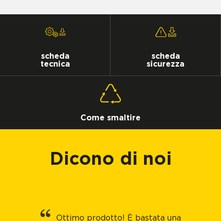
scheda
scheda
tecnica
sicurezza
Come smaltire
Dicono di noi
Ottimo prodotto! È bastata una