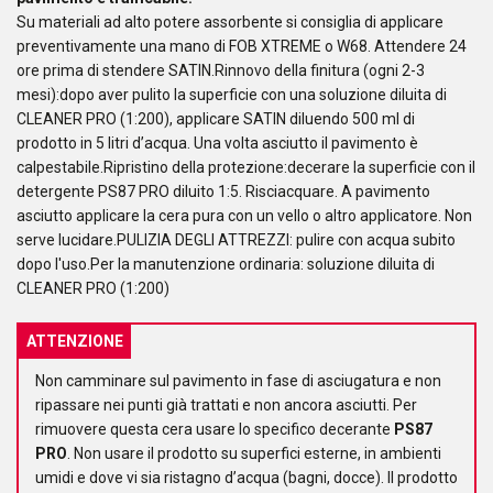
Su materiali ad alto potere assorbente si consiglia di applicare
preventivamente una mano di FOB XTREME o W68. Attendere 24
ore prima di stendere SATIN.Rinnovo della finitura (ogni 2-3
mesi):dopo aver pulito la superficie con una soluzione diluita di
CLEANER PRO (1:200), applicare SATIN diluendo 500 ml di
prodotto in 5 litri d’acqua. Una volta asciutto il pavimento è
calpestabile.Ripristino della protezione:decerare la superficie con il
detergente PS87 PRO diluito 1:5. Risciacquare. A pavimento
asciutto applicare la cera pura con un vello o altro applicatore. Non
serve lucidare.PULIZIA DEGLI ATTREZZI: pulire con acqua subito
dopo l'uso.Per la manutenzione ordinaria: soluzione diluita di
CLEANER PRO (1:200)
ATTENZIONE
Non camminare sul pavimento in fase di asciugatura e non
ripassare nei punti già trattati e non ancora asciutti. Per
rimuovere questa cera usare lo specifico decerante
PS87
PRO
. Non usare il prodotto su superfici esterne, in ambienti
umidi e dove vi sia ristagno d’acqua (bagni, docce). Il prodotto