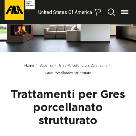
United States Of America
Menu
Search
FILA
Solutions
S.p.A.
SB
Home
Superfici
Gres Porcellanato E Ceramiche
Pagina Corrente:
Gres Porcellanato Strutturato
Trattamenti per Gres
porcellanato
strutturato