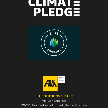
FILA SOLUTIONS S.P.A. SB
Via Garibaldi, 58
35018
San Martino di Lupari
(Padova)
-
Italy