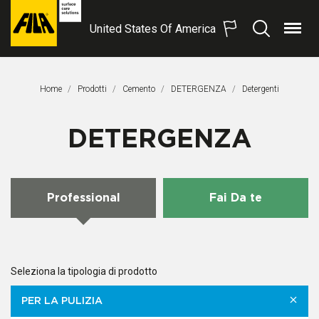
United States Of America
Menu
Search
FILA
Solutions
S.p.A.
Home
Prodotti
Cemento
DETERGENZA
Pagina Corrente:
Detergenti
SB
DETERGENZA
Professional
Fai Da te
Seleziona la tipologia di prodotto
PER LA PULIZIA