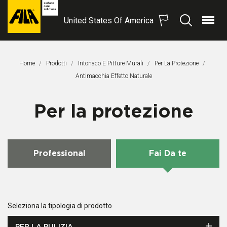
United States Of America
Menu
Search
FILA
Solutions
S.p.A.
Home
Prodotti
Intonaco E Pitture Murali
Per La Protezione
SB
Pagina Corrente:
Antimacchia Effetto Naturale
Per la protezione
Professional
Fai Da te
Seleziona la tipologia di prodotto