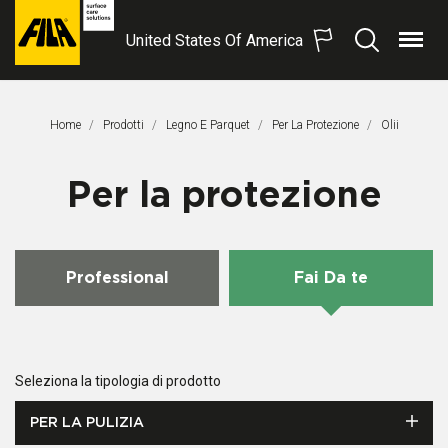
United States Of America
Menu
Search
FILA
Solutions
S.p.A.
Home
Prodotti
Legno E Parquet
Per La Protezione
Pagina Corre
Olii
SB
Per la protezione
Professional
Fai Da te
Seleziona la tipologia di prodotto
PER LA PULIZIA