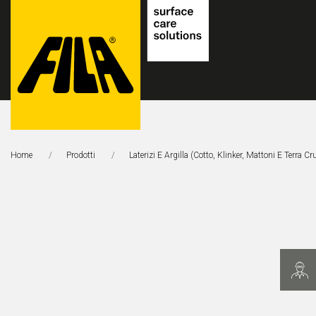
FILA
Solutions
Home
Prodotti
Laterizi E Argilla (cotto, Klinker, Mattoni E Terra Cr
S.p.A.
SB