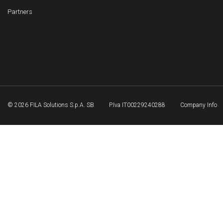
Partners
© 2026 FILA Solutions S.p.A. SB
P.Iva IT00229240288
Company Info