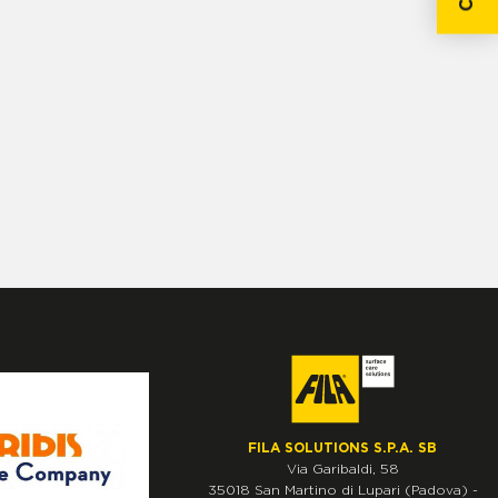
FILA SOLUTIONS S.P.A. SB
Via Garibaldi, 58
35018
San Martino di Lupari
(Padova)
-