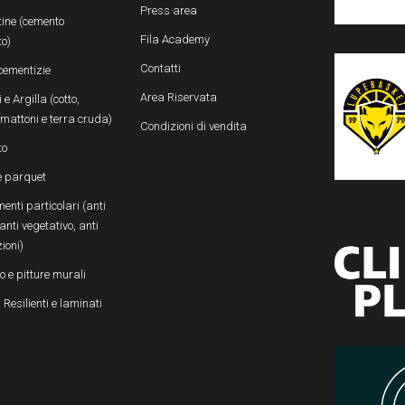
Press area
ine (cemento
Fila Academy
to)
Contatti
cementizie
Area Riservata
 e Argilla (cotto,
, mattoni e terra cruda)
Condizioni di vendita
to
e parquet
enti particolari (anti
anti vegetativo, anti
zioni)
o e pitture murali
 Resilienti e laminati