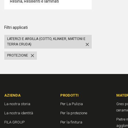
Resina, Resilienti e laminati
Filtri applicati
LATERIZI E ARGILLA (COTTO, KLINKER, MATTONI E
TERRA CRUDA)
PROTEZIONE
AZIENDA
PRODOTTI
MATER
La nostra storia
Per La Pulizia
Gres po
cerami
La nostra identità
Per la protezione
Pietre n
FILA GROUP
Per la finitura
agglom