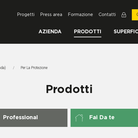
Progetti
Press area
Formazione
Contatti
AZIENDA
PRODOTTI
SUPERFIC
uda)
Pagina Corrente:
Per La Protezione
Prodotti
Professional
Fai Da te