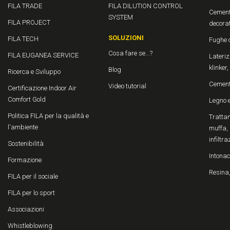
FILA TRADE
FILA DILUTION CONTROL
Cement
SYSTEM
FILA PROJECT
decora
SOLUZIONI
FILA TECH
Fughe 
Cosa fare se...?
FILA EUGANEA SERVICE
Laterizi
klinker
Blog
Ricerca e Sviluppo
Cemen
Video tutorial
Certificazione Indoor Air
Comfort Gold
Legno 
Politica FILA per la qualità e
Trattam
l'ambiente
muffa, 
infiltra
Sostenibilità
Intonac
Formazione
Resina,
FILA per il sociale
FILA per lo sport
Associazioni
Whistleblowing