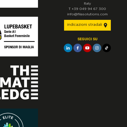
Italy
T
+39 049 94 67 300
info@filasolutions.com
indicazioni stradali
SEGUICI SU