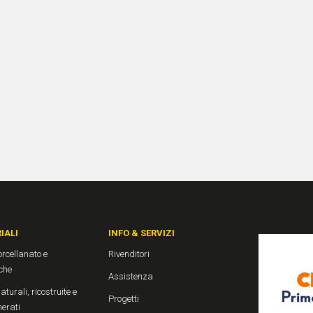
IALI
INFO & SERVIZI
rcellanato e
Rivenditori
che
Assistenza
aturali, ricostruite e
Progetti
erati