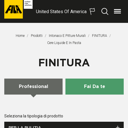
United States Of America
Menu
Search
FILA
Solutions
S.p.A.
Home
Prodotti
Intonaco E Pitture Murali
FINITURA
SB
Pagina Corrente:
Cere Liquide E In Pasta
FINITURA
Professional
Fai Da te
Seleziona la tipologia di prodotto