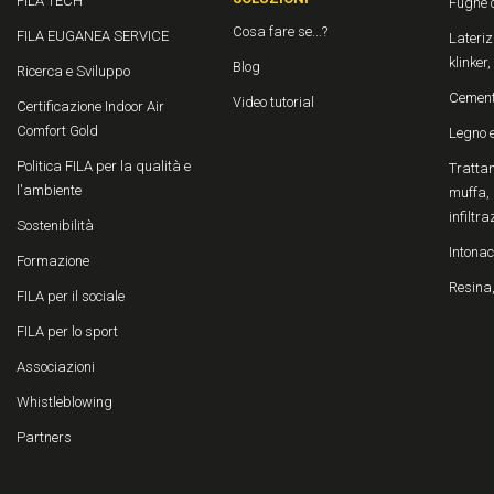
FILA TECH
Fughe 
Cosa fare se...?
FILA EUGANEA SERVICE
Laterizi
klinker
Blog
Ricerca e Sviluppo
Cemen
Video tutorial
Certificazione Indoor Air
Comfort Gold
Legno 
Politica FILA per la qualità e
Trattam
l'ambiente
muffa, 
infiltra
Sostenibilità
Intonac
Formazione
Resina,
FILA per il sociale
FILA per lo sport
Associazioni
Whistleblowing
Partners