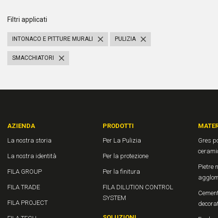
Filtri applicati
INTONACO E PITTURE MURALI
PULIZIA
SMACCHIATORI
AZIENDA
PRODOTTI
MATER
La nostra storia
Per La Pulizia
Gres po
cerami
La nostra identità
Per la protezione
Pietre n
FILA GROUP
Per la finitura
agglom
FILA TRADE
FILA DILUTION CONTROL
Cement
SYSTEM
FILA PROJECT
decora
SOLUZIONI