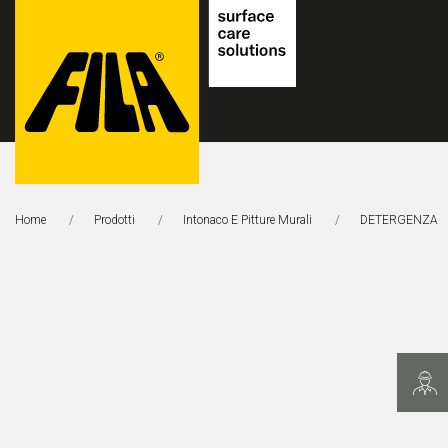
FILA
Solutions
Home
Prodotti
Intonaco E Pitture Murali
DETERGENZA
S.p.A.
SB