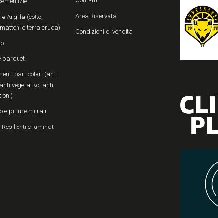
Contatti
cementizie
Area Riservata
 e Argilla (cotto,
, mattoni e terra cruda)
Condizioni di vendita
to
e parquet
enti particolari (anti
anti vegetativo, anti
zioni)
o e pitture murali
 Resilienti e laminati