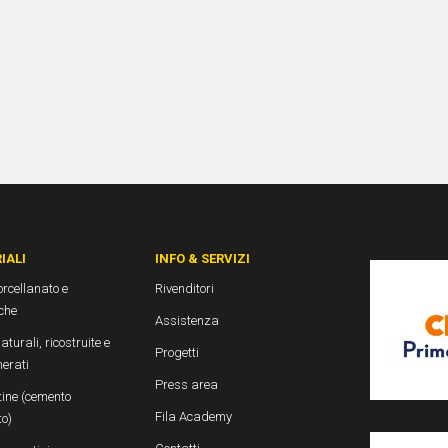
IALI
INFO & SERVIZI
rcellanato e
Rivenditori
che
Assistenza
aturali, ricostruite e
Progetti
erati
Press area
ine (cemento
Fila Academy
to)