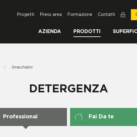
Progetti
Press area
Formazione
Contatti
AZIENDA
PRODOTTI
SUPERFIC
Pagina Corrente:
Smacchiatori
DETERGENZA
Professional
Fai Da te