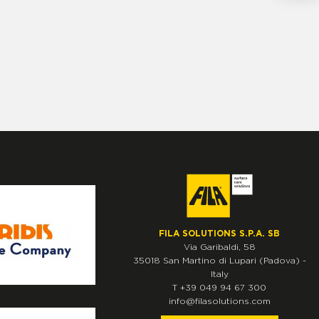
FILA SOLUTIONS S.P.A. SB
Via Garibaldi, 58
35018
San Martino di Lupari
(Padova)
-
Italy
T
+39 049 94 67 300
info@filasolutions.com