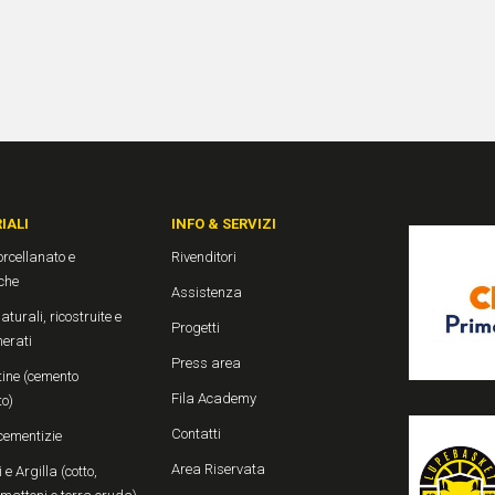
IALI
INFO & SERVIZI
rcellanato e
Rivenditori
che
Assistenza
aturali, ricostruite e
Progetti
erati
Press area
ine (cemento
Fila Academy
to)
Contatti
cementizie
Area Riservata
 e Argilla (cotto,