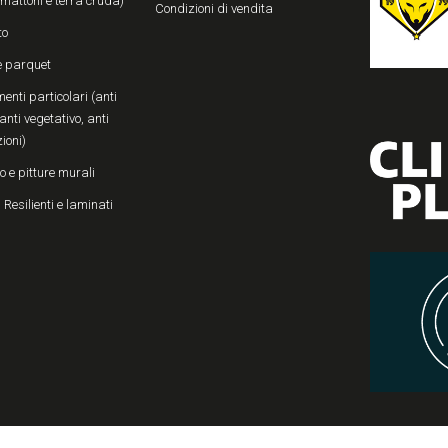
, mattoni e terra cruda)
Condizioni di vendita
to
e parquet
enti particolari (anti
anti vegetativo, anti
zioni)
o e pitture murali
 Resilienti e laminati