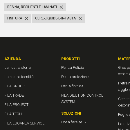
RESINA, RESILIENTI E LAMINATI
FINITURA
CERE-LIQUIDE-E-IN-PASTA
AZIENDA
PRODOTTI
MATER
La nostra storia
Per La Pulizia
Gres po
cerami
La nostra identità
Per la protezione
Pietre n
FILA GROUP
Per la finitura
agglom
FILA TRADE
FILA DILUTION CONTROL
Cement
SYSTEM
FILA PROJECT
decora
SOLUZIONI
FILA TECH
Fughe 
Cosa fare se...?
FILA EUGANEA SERVICE
Laterizi