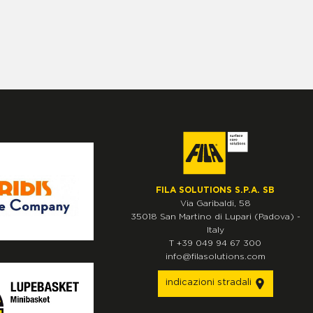
FILA SOLUTIONS S.P.A. SB
Via Garibaldi, 58
35018
San Martino di Lupari
(Padova)
-
Italy
T
+39 049 94 67 300
info@filasolutions.com
indicazioni stradali