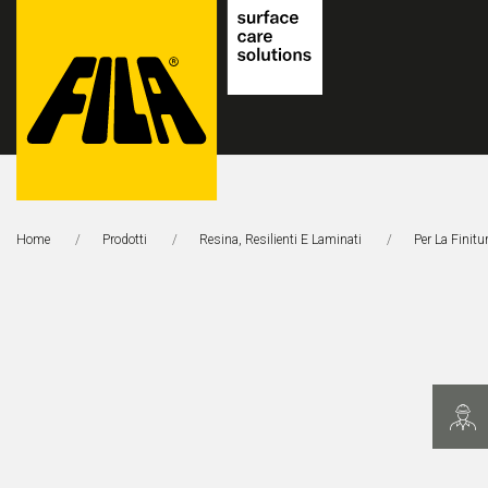
FILA
Solutions
Home
Prodotti
Resina, Resilienti E Laminati
Per La Finitu
S.p.A.
SB