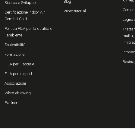
klinker
Blog
Ricerca e Sviluppo
Cemen
Video tutorial
Certificazione Indoor Air
Comfort Gold
Legno 
Politica FILA per la qualità e
Trattam
l'ambiente
muffa, 
infiltra
Sostenibilità
Intonac
Formazione
Resina,
FILA per il sociale
FILA per lo sport
Associazioni
Whistleblowing
Partners