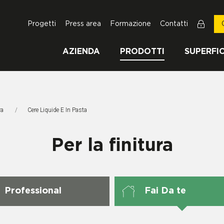
Progetti
Press area
Formazione
Contatti
AZIENDA
PRODOTTI
SUPERFIC
ra
Pagina Corrente:
Cere Liquide E In Pasta
Per la finitura
Professional
Fai Da te