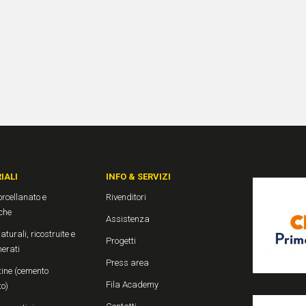
IALI
INFO & SERVIZI
rcellanato e
Rivenditori
che
Assistenza
aturali, ricostruite e
Progetti
erati
Press area
ine (cemento
Fila Academy
to)