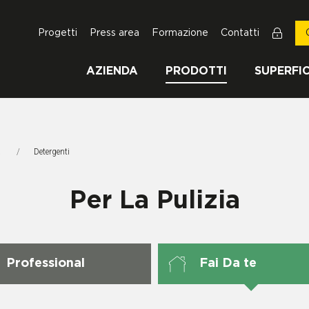
Progetti
Press area
Formazione
Contatti
AZIENDA
PRODOTTI
SUPERFIC
a
Pagina Corrente:
Detergenti
Per La Pulizia
Professional
Fai Da te