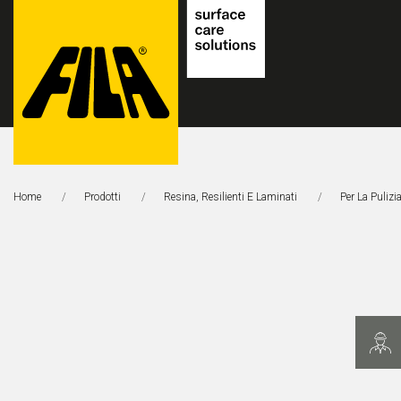
FILA
Solutions
Home
Prodotti
Resina, Resilienti E Laminati
Per La Pulizi
S.p.A.
SB