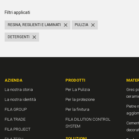
Filtri applicati
RESINA, RESILIENTI E LAMINATI
PULIZIA
DETERGENTI
AZIENDA
PRODOTTI
MATER
La nostra storia
Per La Pulizia
Gres po
cerami
La nostra identità
Per la protezione
Pietre n
FILA GROUP
Per la finitura
agglom
FILA TRADE
FILA DILUTION CONTROL
Cement
SYSTEM
FILA PROJECT
decora
SOLUZIONI