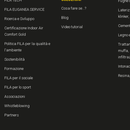
FILA TECH
Fughe 
Cosa fare se...?
FILA EUGANEA SERVICE
Laterizi
klinker
Blog
Ricerca e Sviluppo
Cemen
Video tutorial
Certificazione Indoor Air
Comfort Gold
Legno 
Politica FILA per la qualità e
Trattam
l'ambiente
muffa, 
infiltra
Sostenibilità
Intonac
Formazione
Resina,
FILA per il sociale
FILA per lo sport
Associazioni
Whistleblowing
Partners