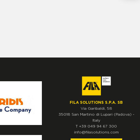
FILA SOLUTIONS S.P.A. SB
Via Garibaldi, 58
35018
San Martino di Lupari
(Padova)
-
Italy
T
+39 049 94 67 300
info@filasolutions.com