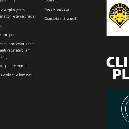
Contatti
cementizie
Area Riservata
 e Argilla (cotto,
, mattoni e terra cruda)
Condizioni di vendita
to
e parquet
enti particolari (anti
anti vegetativo, anti
zioni)
o e pitture murali
 Resilienti e laminati