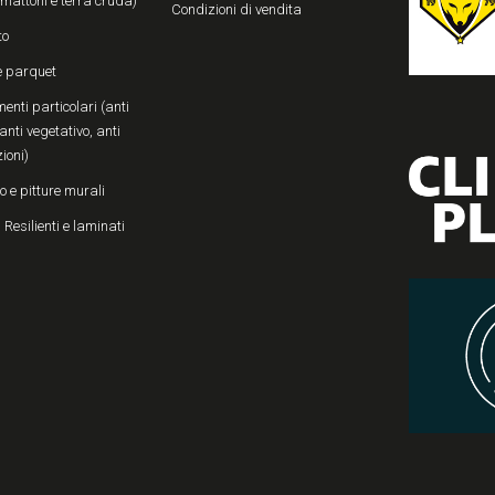
, mattoni e terra cruda)
Condizioni di vendita
to
e parquet
enti particolari (anti
anti vegetativo, anti
zioni)
o e pitture murali
 Resilienti e laminati