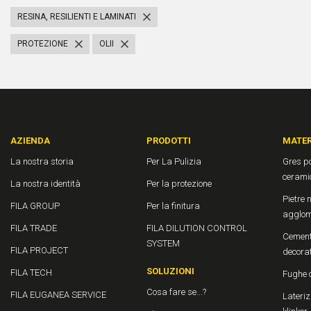
RESINA, RESILIENTI E LAMINATI
PROTEZIONE
OLII
AZIENDA
PRODOTTI
MATER
La nostra storia
Per La Pulizia
Gres po
cerami
La nostra identità
Per la protezione
Pietre n
FILA GROUP
Per la finitura
agglom
FILA TRADE
FILA DILUTION CONTROL
Cement
SYSTEM
FILA PROJECT
decora
SOLUZIONI
FILA TECH
Fughe 
Cosa fare se...?
FILA EUGANEA SERVICE
Laterizi