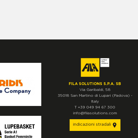
FILA SOLUTIONS S.P.A. SB
Via Garibaldi, 58
35018
San Martino di Lupari
(Padova)
-
Italy
T
+39 049 94 67 300
info@filasolutions.com
indicazioni stradali