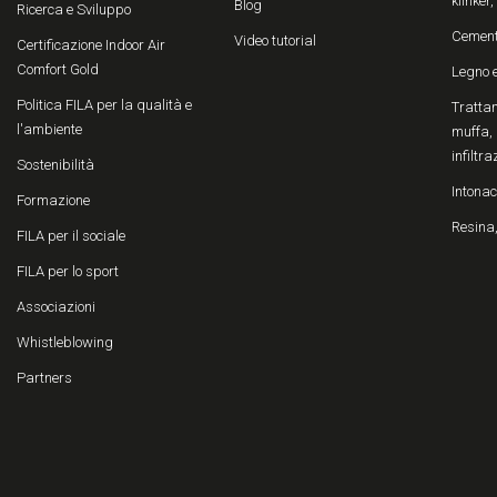
klinker
Blog
Ricerca e Sviluppo
Cemen
Video tutorial
Certificazione Indoor Air
Comfort Gold
Legno 
Politica FILA per la qualità e
Trattam
l'ambiente
muffa, 
infiltra
Sostenibilità
Intonac
Formazione
Resina,
FILA per il sociale
FILA per lo sport
Associazioni
Whistleblowing
Partners