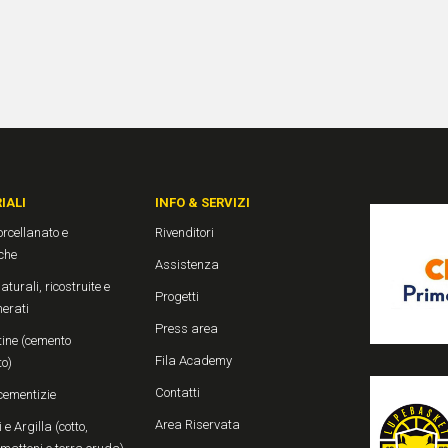
IALI
INFO & SERVIZI
rcellanato e
Rivenditori
che
Assistenza
aturali, ricostruite e
Progetti
erati
Press area
ine (cemento
Fila Academy
to)
Contatti
cementizie
Area Riservata
 e Argilla (cotto,