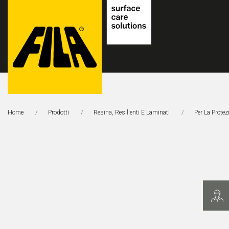
FILA
Solutions
Home
Prodotti
Resina, Resilienti E Laminati
Per La Protez
S.p.A.
SB