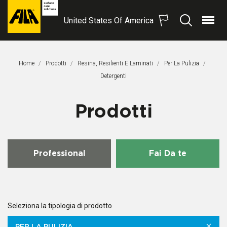
United States Of America
Menu
Search
FILA
Solutions
S.p.A.
Home
Prodotti
Resina, Resilienti E Laminati
Per La Pulizia
SB
Pagina Corrente:
Detergenti
Prodotti
Professional
Fai Da te
Seleziona la tipologia di prodotto