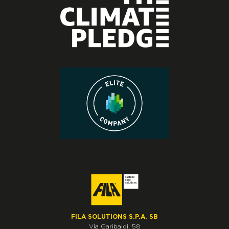
FILA SOLUTIONS S.P.A. SB
Via Garibaldi, 58