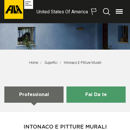
United States Of America
Menu
Search
FILA
Solutions
S.p.A.
SB
Home
Superfici
Pagina Corrente:
Intonaco E Pitture Murali
Professional
Fai Da te
INTONACO E PITTURE MURALI