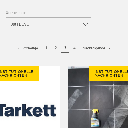
Ordnen nach
1
2
Aktuelle
3
4
Vorherige
Nachfolgende
Seite:
INSTITUTIONELLE
INSTITUTIONELL
NACHRICHTEN
NACHRICHTEN