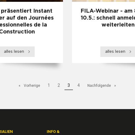
präsentiert Instant
FILA-Webinar - am 
r auf den Journées
10.5.: schnell anme
essionnelles de la
weiterleiten
Construction
alles lesen
alles lesen
1
2
Aktuelle
3
4
Vorherige
Nachfolgende
Seite:
IALIEN
INFO &