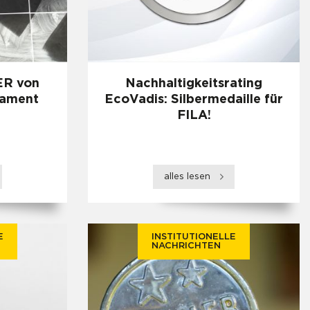
R von
Nachhaltigkeitsrating
tament
EcoVadis: Silbermedaille für
FILA!
alles lesen
E
INSTITUTIONELLE
NACHRICHTEN