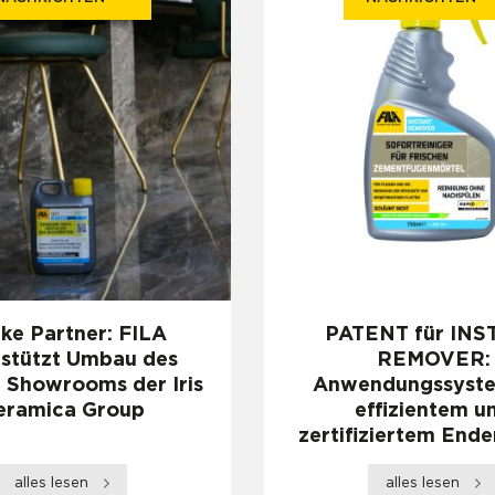
ke Partner: FILA
PATENT für INS
rstützt Umbau des
REMOVER:
r Showrooms der Iris
Anwendungssyste
eramica Group
effizientem u
zertifiziertem End
alles lesen
alles lesen