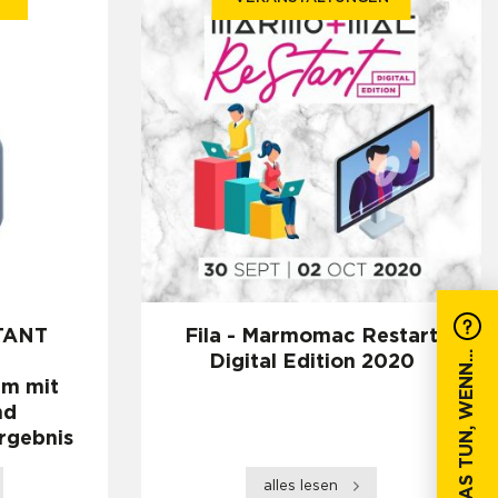
TANT
Fila - Marmomac Restart
WAS TUN, WENN...
Digital Edition 2020
m mit
nd
ergebnis
alles lesen