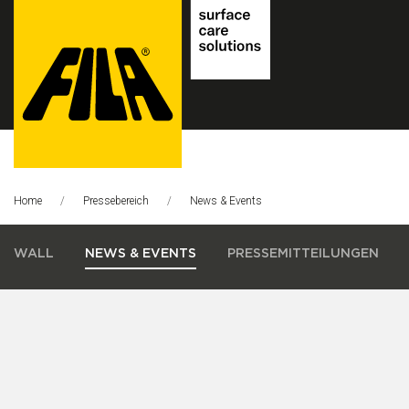
FILA
Solutions
Home
Pressebereich
Aktuelle Seite:
News & Events
S.p.A.
SB
WALL
NEWS & EVENTS
PRESSEMITTEILUNGEN